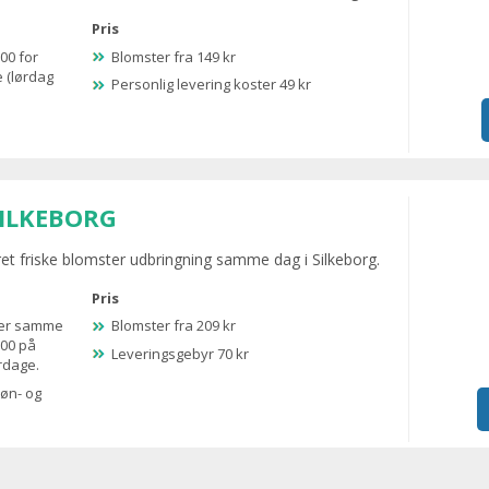
Pris
.00 for
Blomster fra 149 kr
 (lørdag
Personlig levering koster 49 kr
SILKEBORG
ret friske blomster udbringning samme dag i Silkeborg.
Pris
ter samme
Blomster fra 209 kr
.00 på
Leveringsgebyr 70 kr
rdage.
søn- og