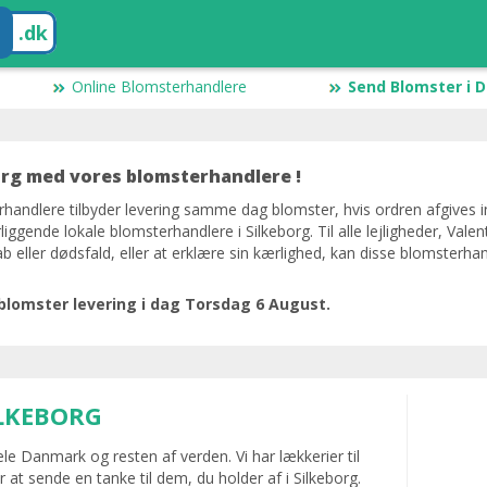
.dk
Online Blomsterhandlere
Send Blomster i 
org med vores blomsterhandlere !
andlere tilbyder levering samme dag blomster, hvis ordren afgives i
gende lokale blomsterhandlere i Silkeborg. Til alle lejligheder, Vale
eller dødsfald, eller at erklære sin kærlighed, kan disse blomsterhan
 blomster levering i dag Torsdag 6 August.
ILKEBORG
hele Danmark og resten af verden. Vi har lækkerier til
 at sende en tanke til dem, du holder af i Silkeborg.